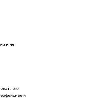
ии и не
елать его
терфейсные и