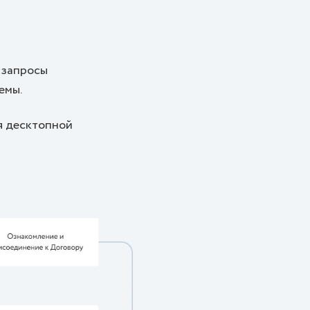
 запросы
емы.
я десктопной